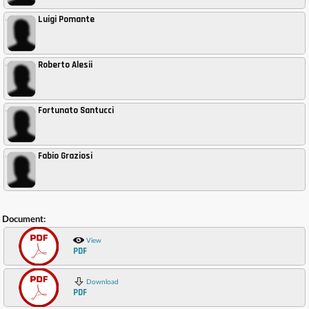
Luigi Pomante
,
Roberto Alesii
,
Fortunato Santucci
,
Fabio Graziosi
,
Document:
View
PDF
Download
PDF